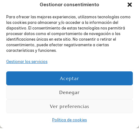
Cultivar una visión positiva de uno mismo. La
Gestionar consentimiento
autoconfianza
en las capacidades personales es
fundamental para poder crecer y desarrollarse a nivel
Para ofrecer las mejores experiencias, utilizamos tecnologías como
emocional.
las cookies para almacenar y/o acceder a la información del
Hacer actividades agradables, disfrutar y
dispositivo. El consentimiento de estas tecnologías nos permitirá
procesar datos como el comportamiento de navegación o las
desahogarse (evitando la represión emocional).
identificaciones únicas en este sitio. No consentir o retirar el
En el
Centro de Psicología Neos de Bilbao
somos
consentimiento, puede afectar negativamente a ciertas
características y funciones.
conscientes de lo difícil que, en ocasiones, puede llegar a
ser hacer frente a las adversidades de la vida y transformar
Gestionar los servicios
ese dolor en fuerza para superarse. Sin embargo,
consideramos que, con perseverancia y confianza, las
personas podemos reestructurar nuestros recursos
Aceptar
psicológicos en función de las nuevas circunstancias,
siendo así más resilientes y teniendo mayor conocimiento y
Denegar
capacidad para enfrentarnos a los retos que la vida nos
depare.
Ver preferencias
Política de cookies