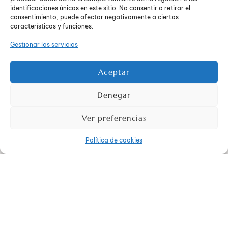
identificaciones únicas en este sitio. No consentir o retirar el
consentimiento, puede afectar negativamente a ciertas
características y funciones.
Gestionar los servicios
Aceptar
Denegar
INÉS CASTELLANOS
2 AÑOS ATRÁS
Ver preferencias
El impacto del estrés y la ansiedad en la calidad del
sueño
Política de cookies
ESTRÉS Y ANSIEDAD