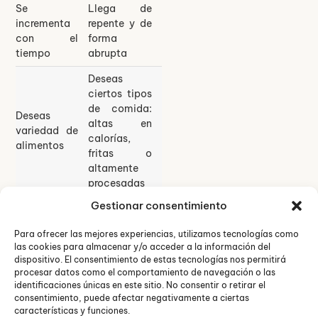
Se
Llega de
incrementa
repente y de
con el
forma
tiempo
abrupta
Deseas
ciertos tipos
de comida:
Deseas
altas en
variedad de
calorías,
alimentos
fritas o
altamente
procesadas
Gestionar consentimiento
Sensación
Puedes
de
comer en
Para ofrecer las mejores experiencias, utilizamos tecnologías como
satisfacción
exceso o
las cookies para almacenar y/o acceder a la información del
cuando
tener
dispositivo. El consentimiento de estas tecnologías nos permitirá
comes
atracones de
procesar datos como el comportamiento de navegación o las
suficiente y
comida y no
identificaciones únicas en este sitio. No consentir o retirar el
es fácil
sentirte
consentimiento, puede afectar negativamente a ciertas
características y funciones.
detenerte
satisfecho