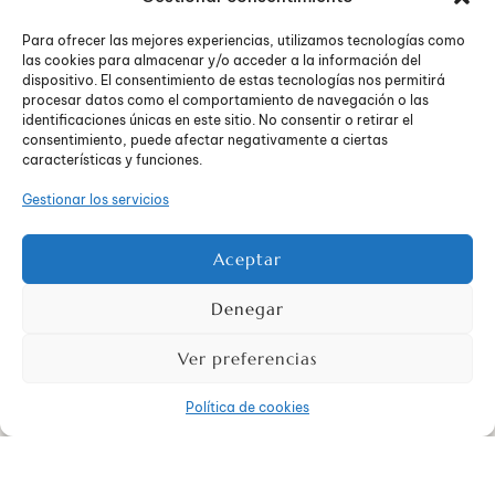
expresar lo que sienten sin sentirse juzgados y si,
Para ofrecer las mejores experiencias, utilizamos tecnologías como
escuchados y comprendidos.
las cookies para almacenar y/o acceder a la información del
Dar muestras de cariño explícitas a pesar de que
dispositivo. El consentimiento de estas tecnologías nos permitirá
los adolescentes, a menudo, se muestran ariscos
.
procesar datos como el comportamiento de navegación o las
Dar ejemplo con el manejo de las emociones
identificaciones únicas en este sitio. No consentir o retirar el
personales, siendo un referente para ellos.
consentimiento, puede afectar negativamente a ciertas
No minimizar o bromear con sus comportamientos o
características y funciones.
inseguridades de adolescentes.
Gestionar los servicios
Fomentar su autoestima
.
Establecer normas claras y razonables evitando el
autoritarismo.
Aceptar
Evitar los tabús a la hora de hablar de temas
delicados que les afectan: sexo, adicciones,
Denegar
violencia de género, identidad sexual…
proporcionándoles la máxima información.
Ver preferencias
Presentar, los dos progenitores, un frente común
en el modelo de educación, sin discrepancias que
Política de cookies
puedan confundir al adolescente.
Animarles, a que poco a poco, vayan siendo
independientes y autónomos.
Involucrarlos en los deberes de la vida familiar