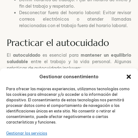
fin del trabajo y respetarlo.
Desconectar fuera del horario laboral: Evitar revisar
correos electrónicos o atender llamadas
relacionadas con el trabajo fuera del horario laboral.
Practicar el autocuidado
El
autocuidado
es esencial para
mantener un equilibrio
saludable
entre el trabajo y la vida personal. Algunas
prácticas de autocuidado incluyen:
Gestionar consentimiento
Dormir lo suficiente
: Asegúrate de dormir al menos
7-8 horas por noche.
Para ofrecer las mejores experiencias, utilizamos tecnologías como
Hacer ejercicio regularmente
: La
actividad física
las cookies para almacenar y/o acceder a la información del
puede reducir el estrés y mejorar tu bienestar general.
dispositivo. El consentimiento de estas tecnologías nos permitirá
procesar datos como el comportamiento de navegación o las
Alimentación equilibrada
: Consumir una dieta
identificaciones únicas en este sitio. No consentir o retirar el
saludable y balanceada para mantener tus niveles de
consentimiento, puede afectar negativamente a ciertas
energía.
características y funciones.
Gestionar los servicios
Buscar apoyo social