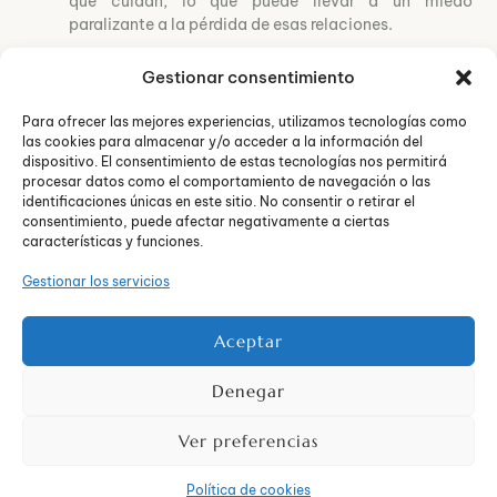
que cuidan, lo que puede llevar a un miedo
paralizante a la pérdida de esas relaciones.
Causas del Síndrome de Wendy
Gestionar consentimiento
Las causas del Síndrome de Wendy son complejas y
Para ofrecer las mejores experiencias, utilizamos tecnologías como
multifacéticas. Algunos factores que pueden contribuir a
las cookies para almacenar y/o acceder a la información del
su desarrollo incluyen:
dispositivo. El consentimiento de estas tecnologías nos permitirá
procesar datos como el comportamiento de navegación o las
Modelos de crianza:
Aquellas personas que han sido
identificaciones únicas en este sitio. No consentir o retirar el
criadas en un entorno en el que el cuidado excesivo
consentimiento, puede afectar negativamente a ciertas
características y funciones.
hacia los demás era la norma pueden ser más
propensas a desarrollar este síndrome.
Gestionar los servicios
Baja autoestima:
La baja autoestima puede hacer
que las personas busquen constantemente la
aprobación y el afecto de los demás a través del
Aceptar
cuidado excesivo.
Miedo al rechazo:
El miedo al rechazo puede llevar a
Denegar
las personas a sobre compensar cuidando de los
demás de manera excesiva en un intento de evitar ser
Ver preferencias
abandonadas o rechazadas.
Expectativas sociales:
La presión social para ser un
Política de cookies