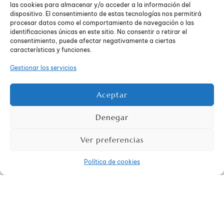
La importancia de saber pedir perdón y saber
las cookies para almacenar y/o acceder a la información del
aceptar las disculpas.
dispositivo. El consentimiento de estas tecnologías nos permitirá
procesar datos como el comportamiento de navegación o las
identificaciones únicas en este sitio. No consentir o retirar el
consentimiento, puede afectar negativamente a ciertas
En el Centro de Psicología Neos entendemos que la
características y funciones.
comunicación en pareja es predictora del éxito de una
Gestionar los servicios
relación. A pesar de que existan momentos conflictivos, las
parejas exitosas se caracterizan no por la ausencia de los
mismos, sino por su capacidad para solventarlos
Aceptar
adecuadamente a través de una comunicación sincera y
eficaz.
Denegar
Ver preferencias
Política de cookies