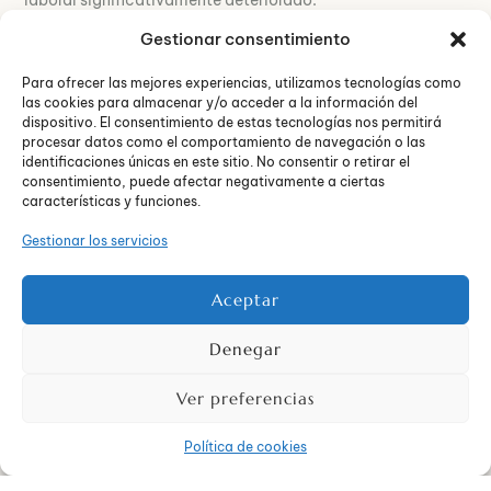
laboral significativamente deteriorado.
Gestionar consentimiento
Trastornos de la
Para ofrecer las mejores experiencias, utilizamos tecnologías como
alimentación
las cookies para almacenar y/o acceder a la información del
dispositivo. El consentimiento de estas tecnologías nos permitirá
procesar datos como el comportamiento de navegación o las
identificaciones únicas en este sitio. No consentir o retirar el
Los
trastornos de la alimentación
, como la
anorexia
consentimiento, puede afectar negativamente a ciertas
nerviosa
y la
bulimia nerviosa
, implican problemas graves
características y funciones.
relacionados con la comida y la imagen corporal. La
Gestionar los servicios
anorexia se caracteriza por una restricción de la ingesta de
alimentos que lleva a un peso corporal significativamente
bajo, mientras que la bulimia incluye episodios de
Aceptar
atracones seguidos de comportamientos purgativos, como
el vómito inducido o el uso excesivo de laxantes.
Denegar
Trastornos de
Ver preferencias
personalidad
Política de cookies