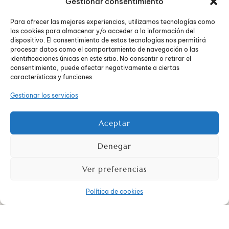
Gestionar consentimiento
Para ofrecer las mejores experiencias, utilizamos tecnologías como
El
enfoque terapéutico para los trastornos psicológicos
las cookies para almacenar y/o acceder a la información del
sexuales
es diverso y se adapta a las necesidades
dispositivo. El consentimiento de estas tecnologías nos permitirá
específicas de cada individuo. La terapia psicológica, una
procesar datos como el comportamiento de navegación o las
piedra angular del tratamiento, suele incluir sesiones
identificaciones únicas en este sitio. No consentir o retirar el
individuales donde se exploran las raíces emocionales y
consentimiento, puede afectar negativamente a ciertas
características y funciones.
cognitivas de los trastornos. La educación sexual
desempeña un papel fundamental, proporcionando
Gestionar los servicios
información clara y precisa sobre la sexualidad humana,
desmontando mitos y corrigiendo malentendidos que a
menudo rodean a estos trastornos.
Aceptar
La
terapia individual
es particularmente valiosa, ya que
Denegar
ofrece estrategias para modificar pensamientos y
comportamientos que perpetúan los síntomas del
Ver preferencias
trastorno. A través de cada consulta, los pacientes
aprenden a enfrentar y reestructurar pensamientos
Política de cookies
irracionales o destructivos, fomentando una actitud más
saludable hacia la sexualidad.
La
terapia de pareja
también juega un papel crucial,