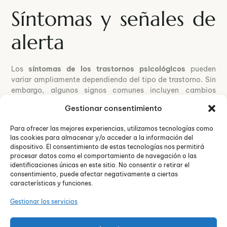
Síntomas y señales de
alerta
Los
síntomas de los trastornos psicológicos
pueden
variar ampliamente dependiendo del tipo de trastorno. Sin
embargo, algunos signos comunes incluyen cambios
significativos en el comportamiento, el pensamiento o el
Gestionar consentimiento
estado de ánimo, dificultades para afrontar las rutinas
diarias, y alteraciones en el sueño o el apetito. Reconocer
Para ofrecer las mejores experiencias, utilizamos tecnologías como
estos signos es el primer paso hacia la búsqueda de ayuda
las cookies para almacenar y/o acceder a la información del
profesional.
dispositivo. El consentimiento de estas tecnologías nos permitirá
procesar datos como el comportamiento de navegación o las
identificaciones únicas en este sitio. No consentir o retirar el
Tratamientos y
consentimiento, puede afectar negativamente a ciertas
características y funciones.
terapias disponibles
Gestionar los servicios
El
tratamiento de los trastornos psicológicos
puede