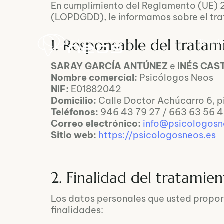
En cumplimiento del Reglamento (UE) 
(LOPDGDD), le informamos sobre el trat
1. Responsable del tratam
Terapia
SARAY GARCÍA ANTÚNEZ
e
INÉS CAS
Nombre comercial:
Psicólogos Neos
NIF:
E01882042
Domicilio:
Calle Doctor Achúcarro 6, pi
Teléfonos:
946 43 79 27 / 663 63 56 
Correo electrónico:
info@psicologosn
Sitio web:
https://psicologosneos.es
2. Finalidad del tratamie
Los datos personales que usted proporc
finalidades: