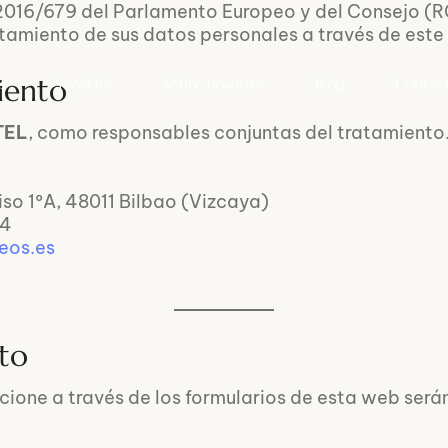
2016/679 del Parlamento Europeo y del Consejo (R
amiento de sus datos personales a través de este 
iento
s
Servicios
Sobre nosotros
Blog
Contác
TEL
, como responsables conjuntas del tratamiento
so 1ºA, 48011 Bilbao (Vizcaya)
44
eos.es
nto
ione a través de los formularios de esta web serán 