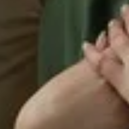
frecer apoyo despué
trauma
Saray Garcia