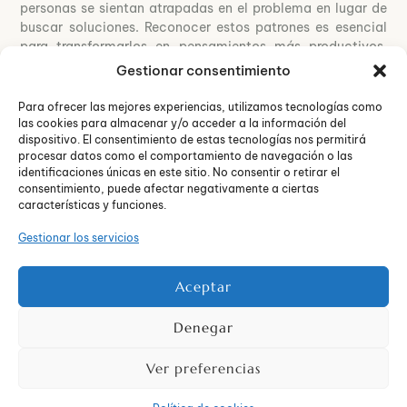
personas se sientan atrapadas en el problema en lugar de
buscar soluciones. Reconocer estos patrones es esencial
para transformarlos en pensamientos más productivos.
Entre los más comunes se encuentran:
Gestionar consentimiento
Pensamiento catastrófico
: suponer siempre el peor
Para ofrecer las mejores experiencias, utilizamos tecnologías como
resultado posible ante cualquier situación.
las cookies para almacenar y/o acceder a la información del
dispositivo. El consentimiento de estas tecnologías nos permitirá
Autocrítica excesiva
: culparse por los errores y
procesar datos como el comportamiento de navegación o las
centrarse en los aspectos negativos en lugar de las
identificaciones únicas en este sitio. No consentir o retirar el
fortalezas.
consentimiento, puede afectar negativamente a ciertas
Visión pesimista
: creer que no hay solución a los
características y funciones.
problemas y que las cosas no mejorarán.
Gestionar los servicios
Identificar estos patrones permite trabajar en ellos,
reemplazandolos por pensamientos más realistas y
optimistas. Practicar técnicas como el
diálogo interno
Aceptar
positivo
y el
mindfulness
ayuda a ganar control sobre la
propia perspectiva, lo que es crucial para el desarrollo de la
Denegar
resiliencia.
Ver preferencias
Estrategias efectivas