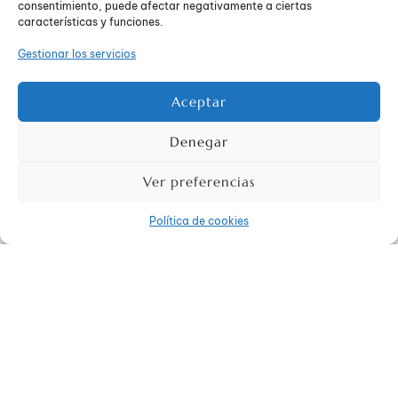
consentimiento, puede afectar negativamente a ciertas
características y funciones.
Gestionar los servicios
Aceptar
Denegar
Ver preferencias
Posición inicial
Política de cookies
Buscar un espacio tranquilo, sin interrupciones.
Acostarse boca arriba o sentarse con la espalda
recta, con los pies apoyados en el suelo.
Cerrar los ojos y comenzar con una respiración
diafragmática lenta y rítmica.
Fases de tensión y relajación