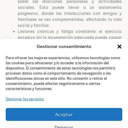
sobre las relaciones personales y actividades
sociales. Esto puede llevar a un aislamiento
progresivo, donde las interacciones con amigos y
familiares se ven comprometidas, afectando la vida
social y familiar.
Lesiones crónicas y fatiga constante: el ejercicio
excesivo sin la recuperación adecuada puede causar
lesiones crónicas
, como tendinitis o fracturas por
Gestionar consentimiento
estrés, y una
fatiga persistente
que afecta el
rendimiento físico y mental.
Para ofrecer las mejores experiencias, utilizamos tecnologías como
Pérdida de peso excesiva: la
pérdida de peso
las cookies para almacenar y/o acceder a la información del
significativa y poco saludable
es común en aquellos
dispositivo. El consentimiento de estas tecnologías nos permitirá
que ejercen compulsivamente, a menudo debido a la
procesar datos como el comportamiento de navegación o las
identificaciones únicas en este sitio. No consentir o retirar el
combinación de exceso de ejercicio y una nutrición
consentimiento, puede afectar negativamente a ciertas
inadecuada.
características y funciones.
Consecuencias físicas
Gestionar los servicios
y psicológicas de la
Aceptar
Denegar