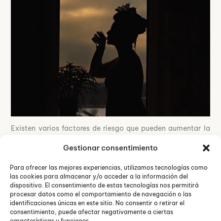
Existen varios factores de riesgo que pueden aumentar la
probabilidad de desarrollar una adicción al alcohol. Entre
Gestionar consentimiento
los más comunes se encuentran la
genética
, ya que tener
familiares con antecedentes de alcoholismo puede
Para ofrecer las mejores experiencias, utilizamos tecnologías como
predisponer a una persona a este trastorno. El
entorno
las cookies para almacenar y/o acceder a la información del
también juega un papel crucial; crecer en un ambiente
dispositivo. El consentimiento de estas tecnologías nos permitirá
donde el consumo de alcohol es habitual o donde hay fácil
procesar datos como el comportamiento de navegación o las
acceso a él puede influir en el desarrollo de la adicción.
identificaciones únicas en este sitio. No consentir o retirar el
Otros factores incluyen el
estrés
, la
presión social
, y el
uso
consentimiento, puede afectar negativamente a ciertas
características y funciones.