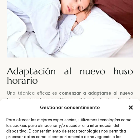
Adaptación al nuevo huso
horario
Una técnica eficaz es
comenzar a adaptarse al nuevo
horario
antes de viajar. Si es posible,
ajustar la rutina de
sueño
varios días antes de tu viaje, acostándote y
Gestionar consentimiento
levantándote más temprano o más tarde, según la
dirección de tu viaje. Esta preparación previa puede
Para ofrecer las mejores experiencias, utilizamos tecnologías como
las cookies para almacenar y/o acceder a la información del
facilitar la transición una vez que llegues a tu destino.
dispositivo. El consentimiento de estas tecnologías nos permitirá
procesar datos como el comportamiento de navegación o las