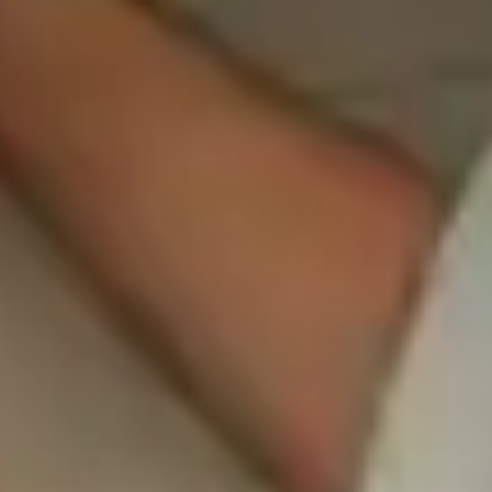
superar los trastorn
: tratamiento y estra
és Castellanos