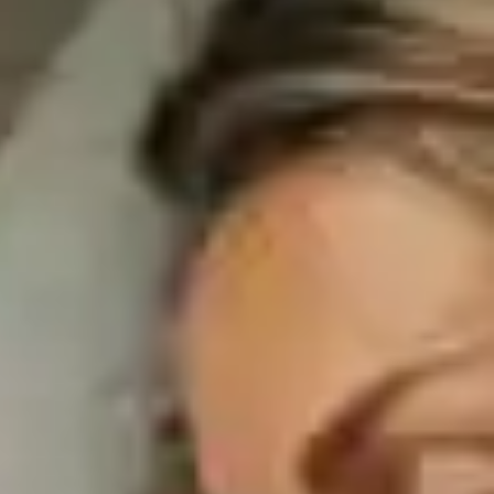
os del
tegias