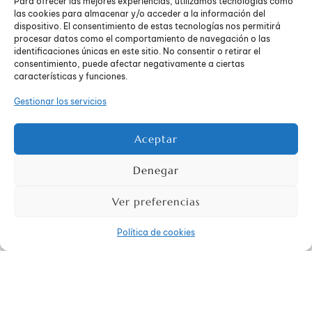
Para ofrecer las mejores experiencias, utilizamos tecnologías como
juntos de actividades placenteras, para que se sigan
las cookies para almacenar y/o acceder a la información del
sintiendo la prioridad de sus padres a pesar de la
dispositivo. El consentimiento de estas tecnologías nos permitirá
separación física durante las horas del colegio. Hay
procesar datos como el comportamiento de navegación o las
identificaciones únicas en este sitio. No consentir o retirar el
que intentar pasar el máximo tiempo posible con
consentimiento, puede afectar negativamente a ciertas
ellos por las tardes durante estos primeros días o
características y funciones.
semanas de colegio.
Explicarles cuáles serán las
normas de seguridad
Gestionar los servicios
que tendrán que cumplir por la COVID-19 en función
de su edad: uso de mascarilla, distancia social,
Aceptar
grupos burbuja… Anticiparnos para que disminuya el
miedo y la incertidumbre que esta situación puede
estar generando en algunos niños.
Denegar
Ver preferencias
Política de cookies