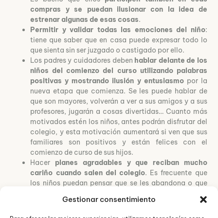
compras y se puedan ilusionar con la idea de
estrenar algunas de esas cosas
.
Permitir y validar todas las emociones del niño
:
tiene que saber que en casa puede expresar todo lo
que sienta sin ser juzgado o castigado por ello.
Los padres y cuidadores deben
hablar delante de los
niños del comienzo del curso utilizando palabras
positivas y mostrando ilusión y entusiasmo
por la
nueva etapa que comienza. Se les puede hablar de
que son mayores, volverán a ver a sus amigos y a sus
profesores, jugarán a cosas divertidas… Cuanto más
motivados estén los niños, antes podrán disfrutar del
colegio, y esta motivación aumentará si ven que sus
familiares son positivos y están felices con el
comienzo de curso de sus hijos.
Hacer
planes agradables y que reciban mucho
cariño cuando salen del colegio
. Es frecuente que
los niños puedan pensar que se les abandona o que
sus padres les dejan en el colegio para “librarse de
Gestionar consentimiento
ellos”. Por eso, es muy importante darles muchos
mimos y cariño cuando salen del colegio y disfrutar