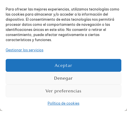
inhibidores selectivos de la recaptación de serotonina
(ISRS), que pueden ayudar a regular los desequilibrios
Para ofrecer las mejores experiencias, utilizamos tecnologías como
químicos en el cerebro.
las cookies para almacenar y/o acceder a la información del
dispositivo. El consentimiento de estas tecnologías nos permitirá
procesar datos como el comportamiento de navegación o las
Estrategias de manejo
identificaciones únicas en este sitio. No consentir o retirar el
consentimiento, puede afectar negativamente a ciertas
características y funciones.
personal
Gestionar los servicios
Además del
tratamiento profesional para obsesiones
,
Aceptar
existen estrategias de manejo personal que pueden ayudar
a mitigar los
síntomas de la obsesión
. Estas incluyen
Denegar
técnicas de relajación como la meditación y la respiración
profunda, el ejercicio regular, mantener una rutina diaria, y
buscar el apoyo de amigos, familiares o grupos de apoyo.
Ver preferencias
Rompiendo el
Política de cookies
estigma