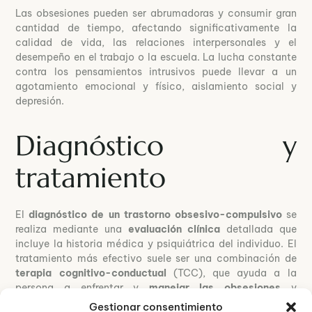
Las obsesiones pueden ser abrumadoras y consumir gran
cantidad de tiempo, afectando significativamente la
calidad de vida, las relaciones interpersonales y el
desempeño en el trabajo o la escuela. La lucha constante
contra los pensamientos intrusivos puede llevar a un
agotamiento emocional y físico, aislamiento social y
depresión.
Diagnóstico y
tratamiento
El
diagnóstico de un trastorno obsesivo-compulsivo
se
realiza mediante una
evaluación clínica
detallada que
incluye la historia médica y psiquiátrica del individuo. El
tratamiento más efectivo suele ser una combinación de
terapia cognitivo-conductual
(TCC), que ayuda a la
persona a enfrentar y
manejar las obsesiones
y
compulsiones, y medicación, particularmente los
Gestionar consentimiento