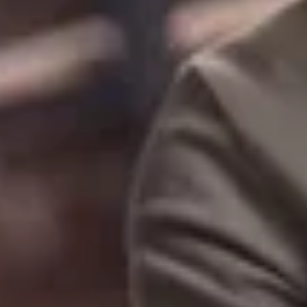
o:
sanación