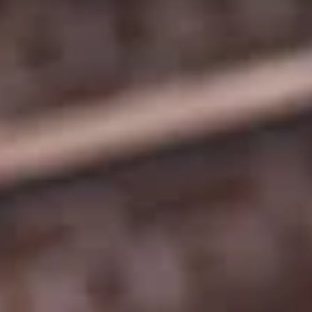
ses del duelo amoros
endo el proceso de 
ay Garcia