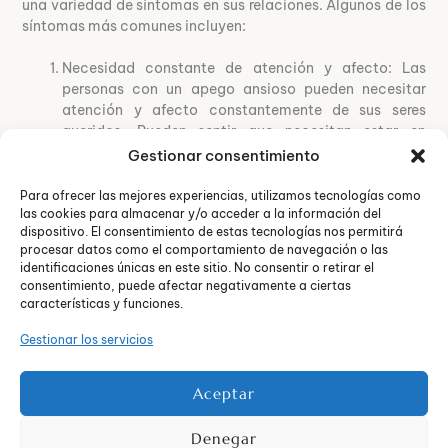
una variedad de síntomas en sus relaciones. Algunos de los
síntomas más comunes incluyen:
Necesidad constante de atención y afecto: Las
personas con un apego ansioso pueden necesitar
atención y afecto constantemente de sus seres
queridos. Pueden sentir que necesitan estar en
contacto constante con sus parejas y pueden sentir
Gestionar consentimiento
ansiedad cuando no están juntos.
Miedo a la pérdida: Las personas con un apego
Para ofrecer las mejores experiencias, utilizamos tecnologías como
las cookies para almacenar y/o acceder a la información del
ansioso pueden tener un miedo intenso a perder a sus
dispositivo. El consentimiento de estas tecnologías nos permitirá
seres queridos. Este miedo puede llevar a
procesar datos como el comportamiento de navegación o las
comportamientos de control y puede afectar
identificaciones únicas en este sitio. No consentir o retirar el
negativamente la relación.
consentimiento, puede afectar negativamente a ciertas
Baja autoestima: Las personas con un apego ansioso
características y funciones.
pueden tener una baja autoestima y pueden sentir
Gestionar los servicios
que necesitan la aprobación de sus seres queridos
para sentirse valiosas.
Ansiedad social: Las personas con un apego ansioso
Aceptar
pueden sentir ansiedad en situaciones sociales y
pueden sentir que necesitan la aprobación de los
Denegar
demás para sentirse cómodas.