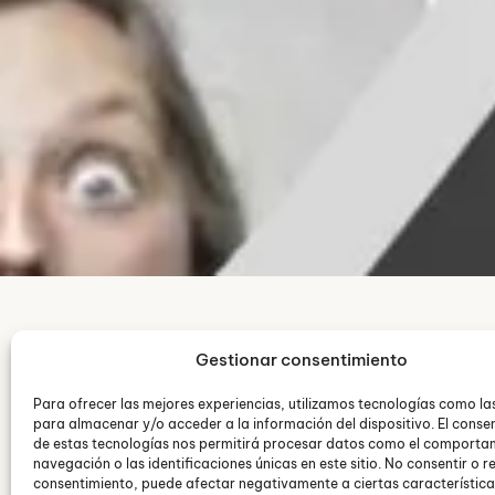
Gestionar consentimiento
Para ofrecer las mejores experiencias, utilizamos tecnologías como la
para almacenar y/o acceder a la información del dispositivo. El conse
Aprende a realizar
de estas tecnologías nos permitirá procesar datos como el comporta
navegación o las identificaciones únicas en este sitio. No consentir o re
consentimiento, puede afectar negativamente a ciertas característica
La pandemia por el virus COVID-19, e