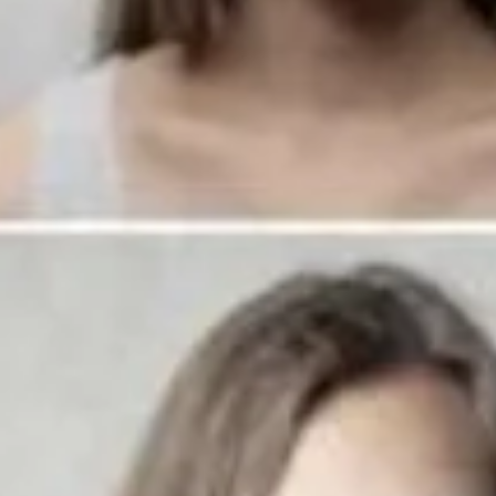
e a gestionar tus em
rante el confinamie
ay Garcia