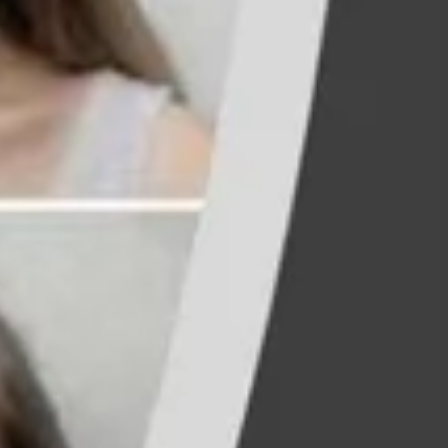
ociones
nto