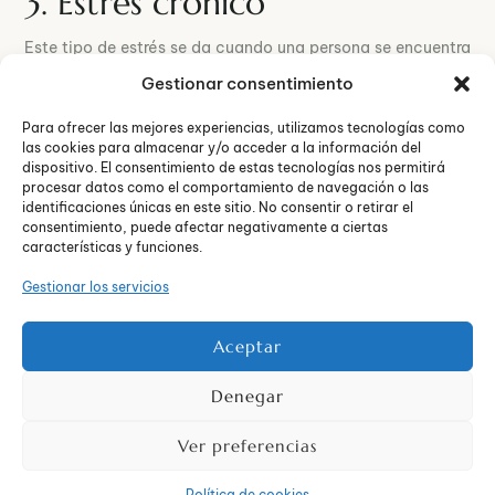
3. Estrés crónico
Este tipo de estrés se da cuando una persona se encuentra
en una situación estresante prolongada y no ve una salida
Gestionar consentimiento
clara. Puede derivar en problemas de salud graves, como
enfermedades cardíacas o depresión.
Para ofrecer las mejores experiencias, utilizamos tecnologías como
las cookies para almacenar y/o acceder a la información del
4. Estrés traumático
dispositivo. El consentimiento de estas tecnologías nos permitirá
procesar datos como el comportamiento de navegación o las
identificaciones únicas en este sitio. No consentir o retirar el
Es el resultado de eventos traumáticos, como accidentes,
consentimiento, puede afectar negativamente a ciertas
desastres naturales o situaciones de violencia. Este tipo de
características y funciones.
estrés puede causar trastornos como el estrés
Gestionar los servicios
postraumático (TEPT).
5. Estrés laboral
Aceptar
Denegar
Deriva de las
exigencias y presiones del entorno laboral
.
Factores como el exceso de trabajo, la falta de apoyo o el
Ver preferencias
ambiente laboral negativo pueden contribuir a este tipo de
estrés.
Política de cookies