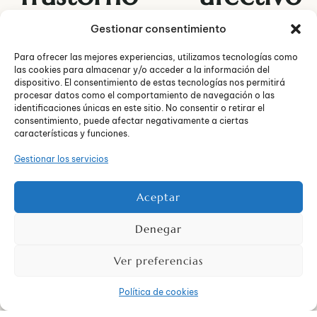
estacional:
Gestionar consentimiento
Para ofrecer las mejores experiencias, utilizamos tecnologías como
El trastorno afectivo estacional es un tipo de depresión que
las cookies para almacenar y/o acceder a la información del
ocurre durante ciertas épocas del año, generalmente en
dispositivo. El consentimiento de estas tecnologías nos permitirá
invierno.
procesar datos como el comportamiento de navegación o las
identificaciones únicas en este sitio. No consentir o retirar el
consentimiento, puede afectar negativamente a ciertas
El trastorno afectivo estacional está relacionado con la
características y funciones.
falta de luz solar en invierno y puede ser tratado
eficazmente con terapia de luz, terapia psicológica y
Gestionar los servicios
medicamentos antidepresivos.
Aceptar
En el
Centro de Psicología Neos
, vemos pacientes que
padecen trastorno afectivo estacional para que
Denegar
comprendan lo que les pasa y aprendan a detectar los
síntomas que pueden terminar en una depresión estacional
antes de ocurra, así como enseñarles técnicas para mejorar
Ver preferencias
su estado de ánimo y ayudarles a cuidar su bienestar
emocional durante los meses de invierno.
Política de cookies