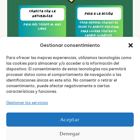
Gestionar consentimiento
Para ofrecer las mejores experiencias, utilizamos tecnologías como
las cookies para almacenar y/o acceder a la información del
dispositivo. El consentimiento de estas tecnologías nos permitirá
procesar datos como el comportamiento de navegación o las
identificaciones únicas en este sitio. No consentir o retirar el
consentimiento, puede afectar negativamente a ciertas
características y funciones.
A continuación, explicamos algunas soluciones prácticas
Gestionar los servicios
que las personas pueden probar para intentar hacer frente a
la ecoansiedad, sin necesidad de acudir a terapia, o
incluso como complemento a la terapia.
Aceptar
Conecta con la naturaleza
: pasar tiempo al aire libre
Denegar
y conectar con la naturaleza puede ser una excelente