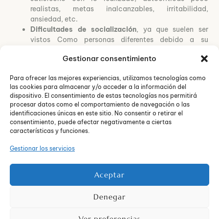
realistas, metas inalcanzables, irritabilidad,
ansiedad, etc.
Dificultades de socialización
, ya que suelen ser
vistos Como personas diferentes debido a su
creatividad y a su estilo y ritmo de aprendizaje. Los
Gestionar consentimiento
síntomas de alerta pueden ser: relacionarse solo con
adultos o con pocos compañeros de clase, mostrarse
Para ofrecer las mejores experiencias, utilizamos tecnologías como
extremadamente tímido, mostrarse orgulloso y
las cookies para almacenar y/o acceder a la información del
despreciar a sus compañeros, no participar en las
dispositivo. El consentimiento de estas tecnologías nos permitirá
actividades del recreo, etc.
procesar datos como el comportamiento de navegación o las
Conflictos personales
y carencia de seguridad
identificaciones únicas en este sitio. No consentir o retirar el
relacionada con los desajustes entre el desarrollo
consentimiento, puede afectar negativamente a ciertas
características y funciones.
cognitivo y emocional, ya que estos son
independientes. Los síntomas de alerta pueden ser:
Gestionar los servicios
muestras de tristeza, cambios bruscos de humor,
inseguridad, reacciones fuertes ante
acontecimientos sociales o personales, etc.
Aceptar
En el
Centro de Psicología Neos
entendemos que las
Denegar
dificultades previamente mencionadas no son
características genéricas que puedan aplicarse a todos los
Ver preferencias
niños con altas capacidades, pero, en el caso de que