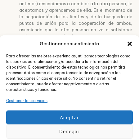
anterior) renunciamos a cambiar a la otra persona, le
aceptamos y aprendemos de ella. Es el momento de
la negociación de los límites y de la búsqueda de
puntos de unión para la cooperación de ambos,
asumiendo que la otra persona no va a satisfacer
todas nuestras necesidades.
Compromiso:
Etapa en la que sentimos que somos
Gestionar consentimiento
un equipo, derivado de la empatía desarrollada con
el otro. La relación se mantiene desde el “te quiero” y
Para ofrecer las mejores experiencias, utilizamos tecnologías como
las cookies para almacenar y/o acceder a la información del
no desde el “te necesito.” Existe la aceptación de la
dispositivo. El consentimiento de estas tecnologías nos permitirá
individualidad de los miembros, la capacidad de
procesar datos como el comportamiento de navegación o las
reconocer los errores y cierto nivel de
identificaciones únicas en este sitio. No consentir o retirar el
autoconocimiento y autorrealización. Esta etapa se
consentimiento, puede afectar negativamente a ciertas
caracteriza por el compromiso.
características y funciones.
Creación conjunta:
Momento en el que existe un
Gestionar los servicios
profundo sentido de unión e incondicionalidad. Esta
etapa se caracteriza por la sensación de que el
equipo es indestructible, lo que nos lleva a querer
Aceptar
compartir más allá de la relación, cuestiones como
una nueva casa, un proyecto conjunto, etc.
Denegar
En el
Centro de Psicología Neos
entendemos que las