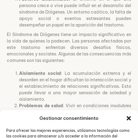
persona crece o vive puede influir en el desarrollo del
síndrome de Diógenes. Un entorno caótico, la falta de
apoyo social o eventos estresantes pueden
desempeñar un papel en la aparición del trastorno.
El Síndrome de Diógenes tiene un impacto significativo en
la vida de quienes lo padecen. Las personas afectadas por
este trastorno enfrentan diversos desafíos físicos,
emocionales y sociales. Algunas de las consecuencias más
comunes son las siguientes:
Aislamiento social
: La acumulación extrema y el
desorden en el hogar dificultan la interacción social y
el establecimiento de relaciones significativas. Esto
puede llevar a una mayor sensación de soledad y
aislamiento.
Problemas de salud
: Vivir en condiciones insalubres
y rodeado de basura y desperdicios puede aumentar
Gestionar consentimiento
el riesgo de enfermedades físicas y mentales. La falta
de higiene personal y la exposición a sustancias
Para ofrecer las mejores experiencias, utilizamos tecnologías como
tóxicas pueden tener graves consecuencias para la
las cookies para almacenar y/o acceder a la información del
salud.