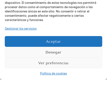
dispositivo. El consentimiento de estas tecnologías nos permitirá
Riesgo de incendios y accidentes
: La acumulación
procesar datos como el comportamiento de navegación o las
excesiva de objetos puede obstruir las vías de
identificaciones únicas en este sitio. No consentir o retirar el
escape y aumentar el riesgo de incendios y
consentimiento, puede afectar negativamente a ciertas
accidentes domésticos. Además, la presencia de
características y funciones.
desechos orgánicos puede atraer plagas y contribuir
Gestionar los servicios
a la propagación de enfermedades.
Aceptar
Denegar
Ver preferencias
Política de cookies