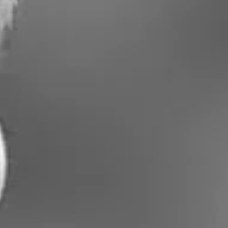
del confinamiento en 
ray Garcia