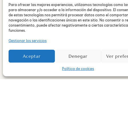
Para ofrecer las mejores experiencias, utilizamos tecnologías como la
para almacenar y/o acceder a la información del dispositivo. El conse
de estas tecnologías nos permitirá procesar datos como el comporta
navegación o las identificaciones únicas en este sitio. No consentir o re
Estado emocional d
consentimiento, puede afectar negativamente a ciertas característica
funciones.
“Todas las personas mayores fueron a
Gestionar los servicios
Antonie de Saint-Exupéry
Políticas de privacidad
© 2
Aceptar
Denegar
Ver prefe
Los niñ@s, debido a las medidas de co
un solo minuto al día a la calle, sin se
Política de cookies
necesario y ellos, los pequeñ@s reyes 
Sin embargo, llevar tanto tiempo sin s
confinamiento son iguales, ni la persona
misma manera. Aún así, todos ellos, es
hacían con normalidad, y esto, puede t
A nivel emocional
, los niñ@s necesita
desarrollarse adecuadamente y aunque,
notar cambios en sus hijos. Muchos, es