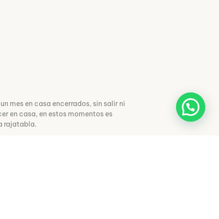
og
Contáctanos
 un mes en casa encerrados, sin salir ni
anecer en casa, en estos momentos es
a rajatabla.
. No todas las circunstancias del
o que, no a todos les influirá de la
 dejar de hacer actividades que antes
contacto con la naturaleza… para poder
uchas familias ya están comenzando a
encia, rebeldía, nerviosismo,