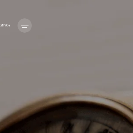
tanos
ógicos