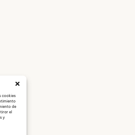
re la Terapia de Pareja
s cookies
ntimiento
miento de
tirar el
s y
Terapias
Servicios
Sobre nosotros
Bl