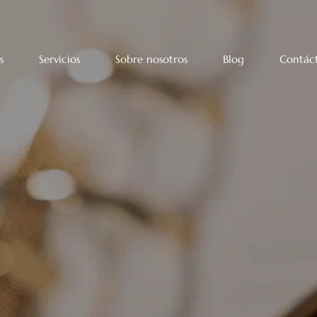
s
Servicios
Sobre nosotros
Blog
Contác
iciones de Problemas Psicol