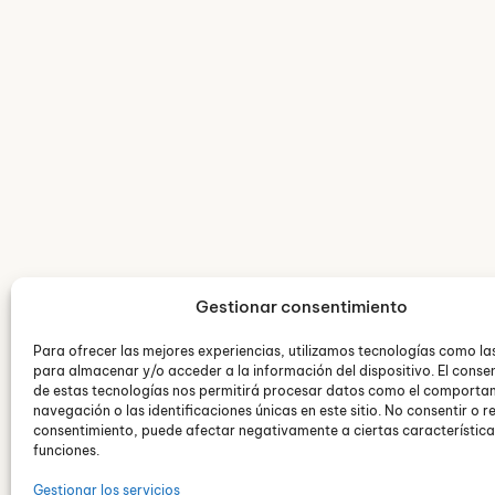
Definiciones sob
Problemas en la comunicación
Crisis de pareja
Gestionar consentimiento
Para ofrecer las mejores experiencias, utilizamos tecnologías como la
Adaptación a las nuevas etapas
para almacenar y/o acceder a la información del dispositivo. El conse
de estas tecnologías nos permitirá procesar datos como el comporta
navegación o las identificaciones únicas en este sitio. No consentir o re
Infidelidad
consentimiento, puede afectar negativamente a ciertas característica
funciones.
Celos y desconfianza
Gestionar los servicios