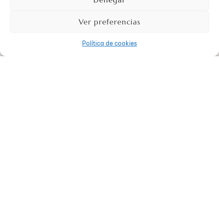
ansiedad se dispare. Debemos asumir que no somos
perfectos. No nos debemos sobre-exigir en ningún área de
Ver preferencias
nuestra vida: ni en tener la casa impecable a pesar de estar
muchas horas en casa, ni en el cuidado de personas
Política de cookies
dependientes a nuestro cargo, ni en el trabajo, ya que
disponemos de menos medios al ser teletrabajo… Vale con
poner la mejor disposición y todo el esfuerzo que podamos.
Inés Castellanos
+ posts
Inés Castellanos posee una destacada formación