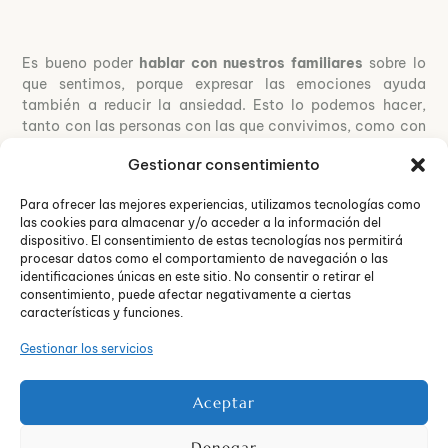
Es bueno poder
hablar con nuestros familiares
sobre lo
que sentimos, porque expresar las emociones ayuda
también a reducir la ansiedad. Esto lo podemos hacer,
tanto con las personas con las que convivimos, como con
otras personas, con las que mantenemos contacto a través
Gestionar consentimiento
de medios telemáticos (lo cual favorecerá también a
mantener los vínculos afectivos con las personas
Para ofrecer las mejores experiencias, utilizamos tecnologías como
importantes de nuestro entorno).
las cookies para almacenar y/o acceder a la información del
dispositivo. El consentimiento de estas tecnologías nos permitirá
Será bueno, en la medida de lo posible, tratar de
hacer
procesar datos como el comportamiento de navegación o las
ejercicio
en casa: se pueden ver en internet vídeos que nos
identificaciones únicas en este sitio. No consentir o retirar el
sirven como guía para hacer gimnasia dentro de casa. De
consentimiento, puede afectar negativamente a ciertas
características y funciones.
esa forma, estiraremos el cuerpo y, esto ayuda también a
canalizar y reducir la ansiedad. Esto es especialmente
Gestionar los servicios
importante, para las personas que antes del confinamiento,
hacían gimnasia frecuentemente.
Aceptar
Durante el confinamiento, debemos
evitar el
perfeccionismo
, ya que esta obligación, hará que nuestra
Denegar