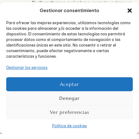
Dedicar tiempo a sí mismo
: cuando se tiene un
hijo, hay una anulación de una parte de ti
Gestionar consentimiento
mismo, que hay que reactivar después:
amistades, metas personales, profesionales,
Para ofrecer las mejores experiencias, utilizamos tecnologías como
las cookies para almacenar y/o acceder a la información del
aficiones…
dispositivo. El consentimiento de estas tecnologías nos permitirá
Recordar
aspectos positivos del otro
¿Qué nos
procesar datos como el comportamiento de navegación o las
enamoró? ¿Qué virtudes tiene?…
identificaciones únicas en este sitio. No consentir o retirar el
Esforzarse por tener 3
detalles semanales
con
consentimiento, puede afectar negativamente a ciertas
la pareja: una nota inesperada debajo de la
características y funciones.
almohada, una llamada sorpresa…
Gestionar los servicios
Imponer
normas
positivas y necesarias: el beso
de buenas noches, saludar o despedirse al
llegar o marcharse de casa…
Aceptar
Dedicar tiempo a la pareja
: coincidir para
tomar un café en algún momento del día, una
Denegar
cena especial en casa cuando los niños ya
duermen, salir a cenar fuera o hacer alguna
Ver preferencias
escapada…
Política de cookies