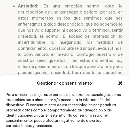
Ansiedad:
Es una emoción normal ante la
anticipación de una amenaza o peligro, por eso, en
estos momentos en los que sentimos que nos
enfrentamos a algo desconocido, que no sabemos lo
que nos va a suponer ni cuando va a terminar, sentir
ansiedad, es normal. El exceso de información, la
incertidumbre, la inseguridad, las medidas de
confinamiento, acostumbrarse a unas nuevas rutinas,
la convivencia, el miedo al contagio nuestro o de
nuestros seres queridos… en estos momentos hay
miles de pensamientos con los que conectamos y nos
pueden generar ansiedad. Para que la ansiedad no
nos domine y nos provoque un sufrimiento
Gestionar consentimiento
desproporcionado, debemos intentar no caer en los
pensamientos catastrofistas (vernos en el peor
Para ofrecer las mejores experiencias, utilizamos tecnologías como
escenario posible). Es necesario aprender a controlar
las cookies para almacenar y/o acceder a la información del
nuestros pensamientos negativos y no permitir que se
dispositivo. El consentimiento de estas tecnologías nos permitirá
instalen en nuestro interior.
procesar datos como el comportamiento de navegación o las
identificaciones únicas en este sitio. No consentir o retirar el
Frustración:
Es una emoción que sentimos cuando
consentimiento, puede afectar negativamente a ciertas
no podemos hacer u obtener lo que queremos. Es
características y funciones.